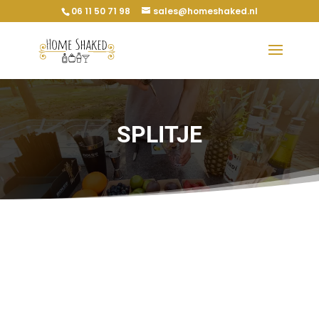
06 11 50 71 98
sales@homeshaked.nl
SPLITJE