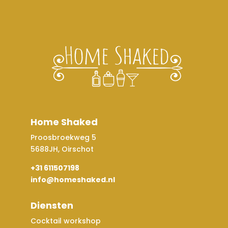
Home Shaked
Proosbroekweg 5
5688JH, Oirschot
+31 611507198
info@homeshaked.nl
Diensten
Cocktail workshop