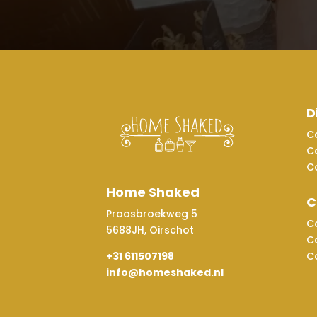
D
C
C
C
Home Shaked
C
Proosbroekweg 5
C
5688JH, Oirschot
C
+31 611507198
C
info@homeshaked.nl