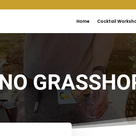
Home
Cocktail Worksh
INO GRASSHO