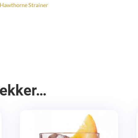
n Hawthorne Strainer
lekker…