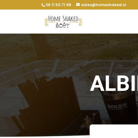
06 11 50 71 98
sales@homeshaked.nl
ALB