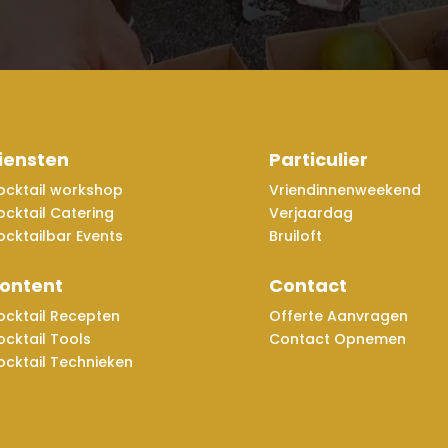
iensten
Particulier
ocktail workshop
Vriendinnenweekend
ocktail Catering
Verjaardag
ocktailbar Events
Bruiloft
ontent
Contact
ocktail Recepten
Offerte Aanvragen
ocktail Tools
Contact Opnemen
ocktail Technieken