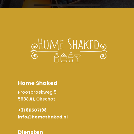
Home Shaked
Proosbroekweg 5
5688JH, Oirschot
+31 611507198
info@homeshaked.nl
Diensten