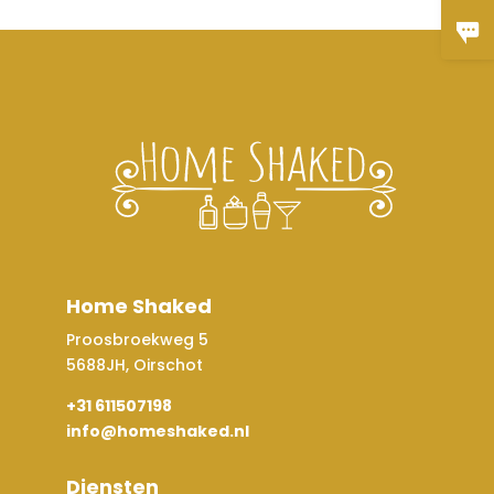
Home Shaked
Proosbroekweg 5
5688JH, Oirschot
+31 611507198
info@homeshaked.nl
Diensten