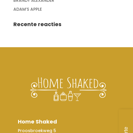
BRANDY ALEXANDER
ADAM’S APPLE
Recente reacties
Home Shaked
Proosbroekweg 5